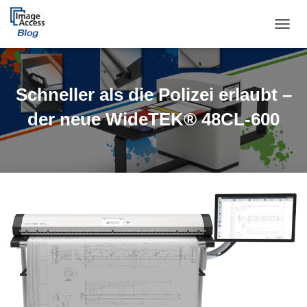
TOGGL
Schneller als die Polizei erlaubt –
der neue WideTEK® 48CL-600