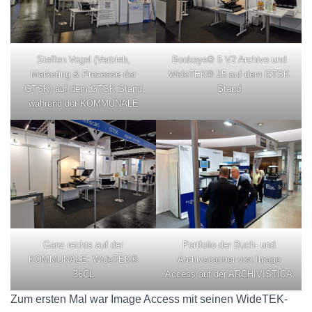
Steffen Vogel (Vertrieb,
Bookeye® 5 V2 Archive und
Marketing & Prozesse der
WideTEK® 25 auf dem GTSK
GTSK) auf dem GTSK Stand
Stand
während der KOMMUNALE
Ganz rechts auf der
Portfolio der Buch- und
KOMMUNALE: WideTEK®
Archivscanner von Image
36CL
Access auf der ARCHIVISTICA
Zum ersten Mal war Image Access mit seinen WideTEK-