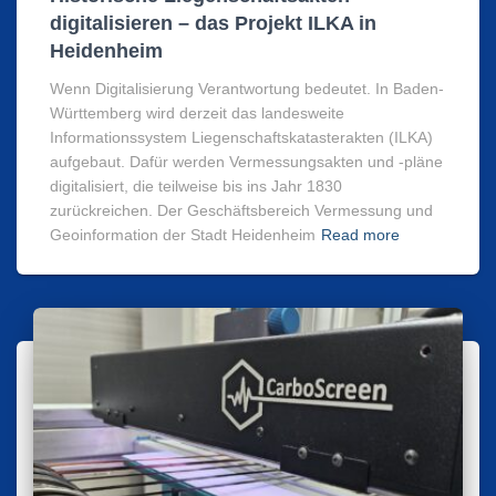
digitalisieren – das Projekt ILKA in
Heidenheim
Wenn Digitalisierung Verantwortung bedeutet. In Baden-
Württemberg wird derzeit das landesweite
Informationssystem Liegenschaftskatasterakten (ILKA)
aufgebaut. Dafür werden Vermessungsakten und -pläne
digitalisiert, die teilweise bis ins Jahr 1830
zurückreichen. Der Geschäftsbereich Vermessung und
Geoinformation der Stadt Heidenheim
Read more