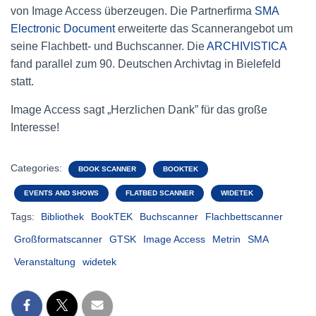
von Image Access überzeugen. Die Partnerfirma
SMA
Electronic Document
erweiterte das Scannerangebot um
seine Flachbett- und Buchscanner. Die
ARCHIVISTICA
fand parallel zum
90. Deutschen Archivtag in Bielefeld
statt.
Image Access sagt „Herzlichen Dank” für das große
Interesse!
Categories:
BOOK SCANNER
BOOKTEK
EVENTS AND SHOWS
FLATBED SCANNER
WIDETEK
Tags:
Bibliothek
BookTEK
Buchscanner
Flachbettscanner
Großformatscanner
GTSK
Image Access
Metrin
SMA
Veranstaltung
widetek