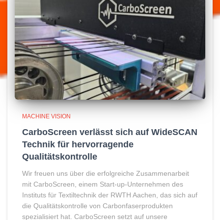
MACHINE VISION
CarboScreen verlässt sich auf WideSCAN
Technik für hervorragende
Qualitätskontrolle
Wir freuen uns über die erfolgreiche Zusammenarbeit
mit CarboScreen, einem Start-up-Unternehmen des
Instituts für Textiltechnik der RWTH Aachen, das sich auf
die Qualitätskontrolle von Carbonfaserprodukten
spezialisiert hat. CarboScreen setzt auf unsere