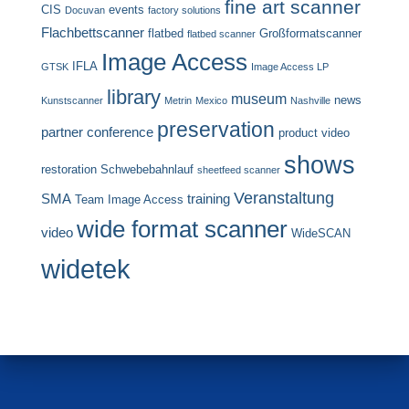
fine art scanner
CIS
events
Docuvan
factory solutions
Flachbettscanner
flatbed
Großformatscanner
flatbed scanner
Image Access
IFLA
GTSK
Image Access LP
library
museum
news
Kunstscanner
Metrin
Mexico
Nashville
preservation
partner conference
product video
shows
restoration
Schwebebahnlauf
sheetfeed scanner
Veranstaltung
SMA
training
Team Image Access
wide format scanner
video
WideSCAN
widetek