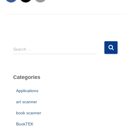
S
Search …
e
a
r
c
Categories
h
f
Applications
o
r
art scanner
:
book scanner
BookTEK