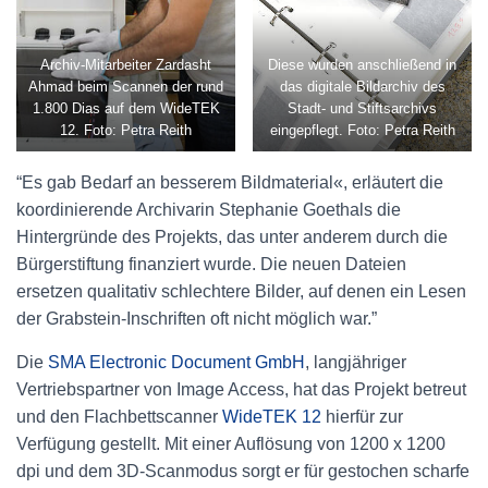
Archiv-Mitarbeiter Zardasht
Diese wurden anschließend in
Ahmad beim Scannen der rund
das digitale Bildarchiv des
1.800 Dias auf dem WideTEK
Stadt- und Stiftsarchivs
12. Foto: Petra Reith
eingepflegt. Foto: Petra Reith
“Es gab Bedarf an besserem Bildmaterial«, erläutert die
koordinierende Archivarin Stephanie Goethals die
Hintergründe des Projekts, das unter anderem durch die
Bürgerstiftung finanziert wurde. Die neuen Dateien
ersetzen qualitativ schlechtere Bilder, auf denen ein Lesen
der Grabstein-Inschriften oft nicht möglich war.”
Die
SMA Electronic Document GmbH
, langjähriger
Vertriebspartner von Image Access, hat das Projekt betreut
und den Flachbettscanner
WideTEK 12
hierfür zur
Verfügung gestellt. Mit einer Auflösung von 1200 x 1200
dpi und dem 3D-Scanmodus sorgt er für gestochen scharfe